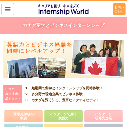
お問い
合わせ
キャリアを作り、未来を拓く
Intership wolrd
カナダ留学とビジネスインターンシップ
１．短期間で留学とインターンシップを同時体験！
２．多分野の現地企業でビジネス体験
３．カナダを深く知る、豊富なアクティビティ！
留学先学校の
インターンで磨く
インターン
概要
実践力
研修先企業