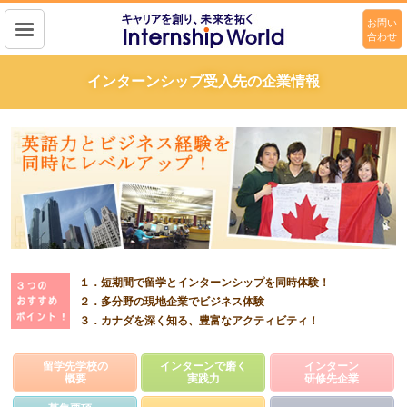
お問い
合わせ
キャリアを作り、未来を拓く
Intership wolrd
インターンシップ受入先の企業情報
１．短期間で留学とインターンシップを同時体験！
２．多分野の現地企業でビジネス体験
３．カナダを深く知る、豊富なアクティビティ！
留学先学校の
インターンで磨く
インターン
概要
実践力
研修先企業