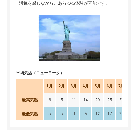
活気を感じながら、あらゆる体験が可能です。
平均気温（ニューヨーク）
1月
2月
3月
4月
5月
6月
7月
8月
最高気温
6
5
11
14
20
25
27
26
最低気温
-7
-7
-1
5
12
17
21
20