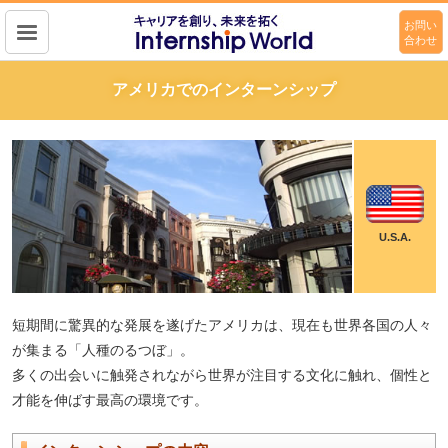
お問い
合わせ
キャリアを作り、未来を拓く
Intership wolrd
アメリカでのインターンシップ
U.S.A.
短期間に驚異的な発展を遂げたアメリカは、現在も世界各国の人々
が集まる「人種のるつぼ」。
多くの出会いに触発されながら世界が注目する文化に触れ、個性と
才能を伸ばす最高の環境です。